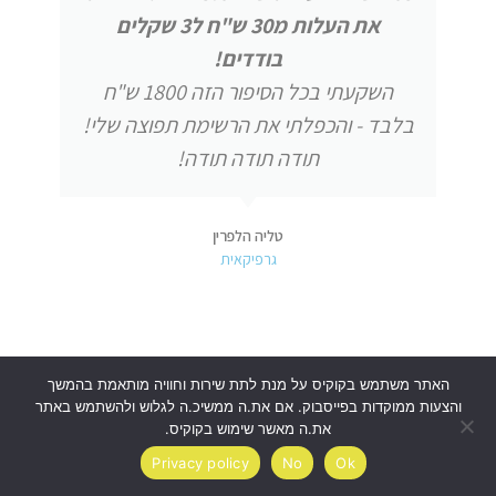
את העלות מ30 ש"ח ל3 שקלים
בודדים!
השקעתי בכל הסיפור הזה 1800 ש"ח
בלבד - והכפלתי את הרשימת תפוצה שלי!
תודה תודה תודה!
טליה הלפרין
גרפיקאית
האתר משתמש בקוקיס על מנת לתת שירות וחוויה מותאמת בהמשך
והצעות ממוקדות בפייסבוק. אם את.ה ממשיכ.ה לגלוש ולהשתמש באתר
בזכותה גדלתי תוך שנה ל-20,000
את.ה מאשר שימוש בקוקיס.
עוקבים
יש תמיד לאן לפנות לקבל
Privacy policy
No
Ok
תשובות! מומלצת בחום!