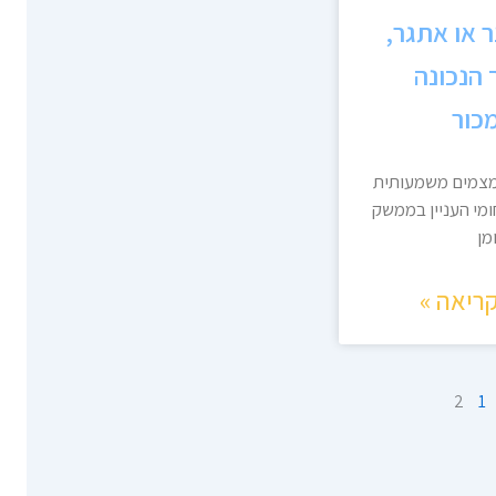
ינר או אתגר,
הנכונה
כור
מצמים משמעותית
מי העניין בממשק
מן
ריאה »
2
1