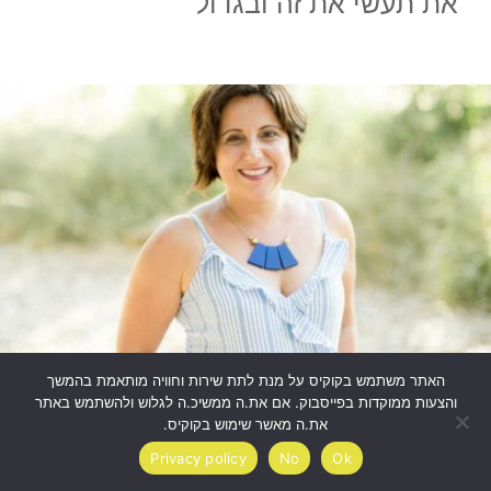
את תעשי את זה ובגדול
האתר משתמש בקוקיס על מנת לתת שירות וחוויה מותאמת בהמשך
והצעות ממוקדות בפייסבוק. אם את.ה ממשיכ.ה לגלוש ולהשתמש באתר
אני מלווה נשים לכתיבה ונראות כבר
את.ה מאשר שימוש בקוקיס.
14 שנה.
Privacy policy
No
Ok