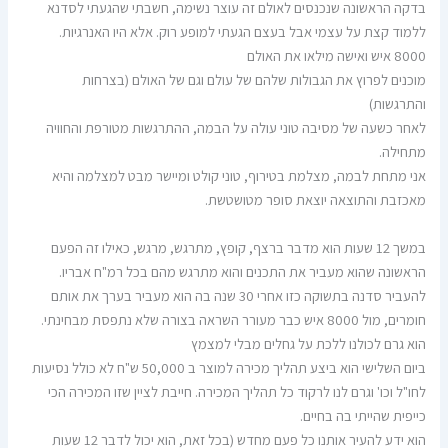
בדקה הראשונה שנכנסים לאולם זה עוצר נשימה, חשבתי שהגעתי לסדנא
ללמוד קצת על עצמי אבל בעצם הגעתי למופע רוק. אלא היו האנרגיות.
8000 איש ואישה מילאו את האולם
מוכנים לפרוץ את הגבולות שלהם של עולם וגם של האולם (בצרחות
והתרגשות)
לאחר כשעה של מסיבה טוני עולה על הבמה, ההתרגשות מטורפת והחוויה
מתחילה.
אני מתחת לבמה, מצלמת בטירוף, טוני קולט ומיישר מבט למצלמה והיא
מאכזבת והתוצאה יוצאת סופר מטושטשת.
במשך 12 שעות הוא מדבר ברצף, קופץ, מתרגש, מרגש, כאילו זה הפעם
הראשונה שהוא מעביר את התכנים והוא מתרגש מהם בכל רמ"ח אבריו.
להעביר סדנה בתשוקה כזו אחרי 30 שנה בה הוא מעביר בערך את אותם
חומרים, מול 8000 איש כבר מעורר השראה בצורה שלא נתפסת מבחינתי.
הוא גרם לכולנו ללכת על גחלים מבלי למצמץ
ביום השלישי הוא ביצע תהליך מכירה למוצר ב 50,000 ש"ח לא כולל נסיעות
לחו"ל וכו' וגרם לנו לרקוד כל תהליך המכירה. חייבת לציין שזו המכירה הכי
כייפית שהייתי בה בחיים.
הוא ידע להעיר אותנו כל פעם מחדש (בכל זאת, הוא יכול לדבר 12 שעות