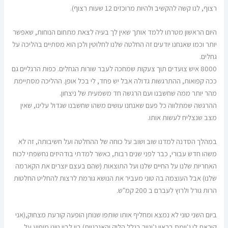
רצוף, לנו קשה להקשיב ולהיות מרוכזים 12 שעות רצוף).
היום הראשון מטרתו ללמד אותך שאין לך בעיה לצאת מתחום הנוחות, שאפשר
יותר וכמו שאנחנו יודעים זה החלטה שלנו לחלוטין ולכן הוא מסתיים בהליכה על
גחלים.
8000 איש צועדים תוך צעקות שמחכה לעבר שורות הגחלים. כפות הרגליים גם
ככה קפואות, ההתרגשות גדולה אבל יש פחד, לי בכל אופן. ההליכה מסתיימת
מהר יותר ממה שחשבנו ועם הרגשה חד משמעית של ניצחון.
ההרגשה שמתלווה כל פעם שאנחנו עושים משהו שחשבנו שגדול עלינו, שאין
מצב שנצליח לעשות אותו.
במהלך הסדנה למדנו שוב ושוב על כוחה של ההחלטה ועל חשיבותה, זה לא
משהו חדש עבורי, כבר לפני שנים רבות, כאשר למדתי בודהיזים נחשפתי לכוח
האחריות שלנו על החיים שלנו ועל התוצאות (שהם בעצם יוצרים את הקארמה
שלנו) אבל העוצמה בה טוני מעביר את הנושא גורמת לרצות להחליט החלטות
הרות גורל ולרוץ לעברם ב 200 קמ"ש.
ביום השני טוני לא נמצא ומחליף אותו שותפו שנותן הופעה קורעת מצחוק,(אני
קוראת לו ג'יימס בראון ג'וניור בגלל הלוק והאנרגיות) בין לבין טוני מופיע על