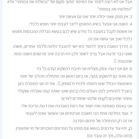
אבל אני לא רוצה לספר את הסיפור מתוך מקום של "נכשלתי ואז צמחתי" אלא
"החלטתי ואז צמחתי"
3. אין ספק שאני יכולה יותר ואני גם אעשה יותר
4. השנה אני אפעל בשיא המאמץ לייצר לעצמי יותר חופש כלכלי.
אז אשמח לקבל בתגובה כל מידע שיש לכם בנושא הגדלת ההכנסות וחופש
כלכלי ואיך אני עושה את זה.
5. הדרך הטובה ביותר ללמוד היא ישר להעביר הלאה וללמד אחרים, משהו
שאני כבר יודעת אבל צריך לשפר ולכן יהיו הרבה יותר סרטונים השנה ממה
שתכננתי 
6. אם אני רוצה עסק מצליח אני חייבת להשקיע קודם כל בי!
וזה אומר גם להשקיע בגוף, אז ביום ראשון אני מתחילה תהליך של שינוי
משמעותי הכולל שינוי תזונתי ולהזיז ת'טוסיק  . את זה אני מספרת כאן
בשביל להתחייב לפני העולם כולו (בזמן שאני שותה קפה ואוכלת שוקולד
מיותר שחייבים לקנות שלפני שחוזרים לארץ)
אני באמת מאמינה שזה ישפר את רמת האנרגיה ואת רמת הריכוז שלי.
7. ועוד החלטה אחת הכי חשובה שבינתיים אני אשמור אותה לעצמי
אז זה רק ההתחלה של סיכום הסדנה
כן, יהיו עוד עדכונים בנושא וגם פוסט על הפרטים הטכניים של מי שמעוניין
(כמה עלה, איך זה עובד וכו)