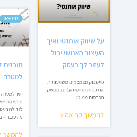
BOMSITE
על שיווק אותנטי ואיך
העיצוב האנושי יכול
לעזור לך בעסק
תוכנית לי
למטרה
פייסבוק מצמצמים משמעותית
את כמות תחומי העניין בממשק
ישר למטרה של
הפרסום ממומן
מותאמת איש
לגדילה בעס
להמשך קריאה »
מה עובד – בו
להמשך ק