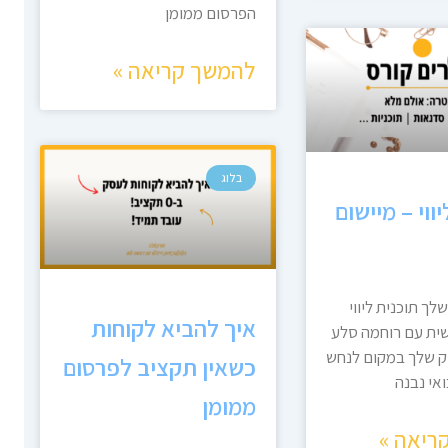
הפרסום ממומן
להמשך קריאה »
בלוג
ווי – מיישום
ך תוכנית ליווי
איך להביא לקוחות
ית עם רוחמה סלע
ק שלך במקום לנחש
כשאין תקציב לפרסום
אי נבנה
ממומן
ריאה »