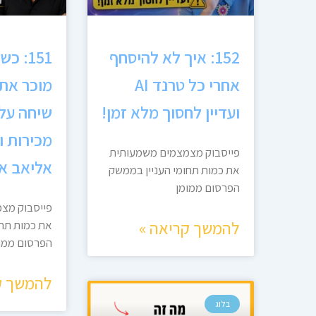
152: איך לא להיסחף
151: 
אחרי כל טרנד AI
מוכר את 
ועדיין לחסוך מלא זמן!
שיחה על 
מכירות 
פייסבוק מצמצמים משמעותית
אליאב א
את כמות תחומי העניין בממשק
הפרסום ממומן
פייסבוק מצ
להמשך קריאה »
את כמות תחו
הפרסום ממו
להמשך ק
בלוג