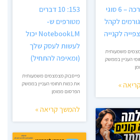
154: הדרכה – 6 סוגי
153: 10 דברים
ורמים לקהל
מטורפים ש-
פייה לקנייה
NotebookLM יכול
לעשות לעסק שלך
מצמים משמעותית
(ומאיפה להתחיל)
מי העניין בממשק
מן
פייסבוק מצמצמים משמעותית
ריאה »
את כמות תחומי העניין בממשק
הפרסום ממומן
להמשך קריאה »