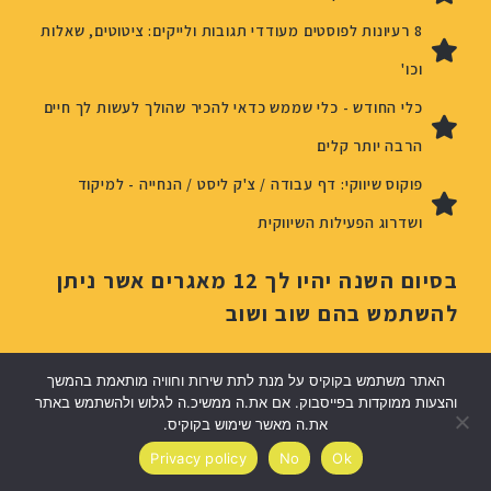
8 רעיונות לפוסטים מעודדי תגובות ולייקים: ציטוטים, שאלות
וכו'
כלי החודש - כלי שממש כדאי להכיר שהולך לעשות לך חיים
הרבה יותר קלים
פוקוס שיווקי: דף עבודה / צ'ק ליסט / הנחייה - למיקוד
ושדרוג הפעילות השיווקית
בסיום השנה יהיו לך 12 מאגרים אשר ניתן
להשתמש בהם שוב ושוב
האתר משתמש בקוקיס על מנת לתת שירות וחוויה מותאמת בהמשך
והצעות ממוקדות בפייסבוק. אם את.ה ממשיכ.ה לגלוש ולהשתמש באתר
את.ה מאשר שימוש בקוקיס.
Privacy policy
No
Ok