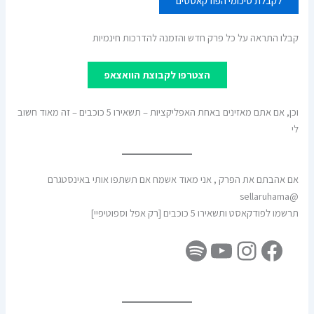
לקבלת סיכומי הפודקאסטים
קבלו התראה על כל פרק חדש והזמנה להדרכות חינמיות
הצטרפו לקבוצת הוואצאפ
וכן, אם אתם מאזינים באחת האפליקציות – תשאירו 5 כוכבים – זה מאוד חשוב
לי
אם אהבתם את הפרק , אני מאוד אשמח אם תשתפו אותי באינסטגרם
@sellaruhama
תרשמו לפודקאסט ותשאירו 5 כוכבים [רק אפל וספוטיפיי]