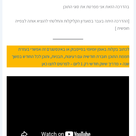
בהדרכה הזאת אני מפרטת את סוגי התוכן
[ההדרכה היתה בעבר במועדון הקליקלות והחלטתי להוציא אותה לצפייה
חופשית ]
לכתוב בקלות באופן יומיומי בפייסבוק או באינסטגרם זה אפשרי בעזרת
חממת התוכן: חוברת חודשית עם רעיונות, תבניות, ותוכן לכל החודש במשך
שנה + מדריך שיווק חודשי רק 1 ליום – לפרטים
לחצו כאן