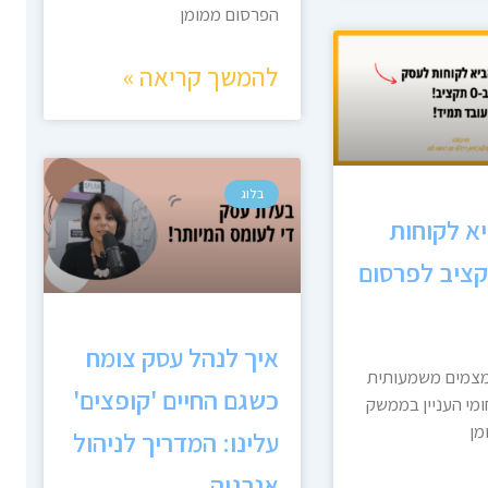
הפרסום ממומן
להמשך קריאה »
בלוג
א לקוחות
קציב לפרסום
איך לנהל עסק צומח
מצמים משמעותית
כשגם החיים 'קופצים'
מי העניין בממשק
מן
עלינו: המדריך לניהול
אנרגיה