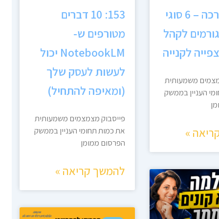
154: הדרכה – 6 סוגי
153: 10 דברים
ורמים לקהל
מטורפים ש-
פייה לקנייה
NotebookLM יכול
לעשות לעסק שלך
מצמים משמעותית
(ומאיפה להתחיל)
מי העניין בממשק
מן
פייסבוק מצמצמים משמעותית
ריאה »
את כמות תחומי העניין בממשק
הפרסום ממומן
להמשך קריאה »