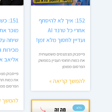
152: איך לא להיסחף
151: 
אחרי כל טרנד AI
מוכר את 
ועדיין לחסוך מלא זמן!
שיחה על 
מכירות 
פייסבוק מצמצמים משמעותית
אליאב א
את כמות תחומי העניין בממשק
הפרסום ממומן
פייסבוק מצ
להמשך קריאה »
את כמות תחו
הפרסום ממו
להמשך ק
בלוג