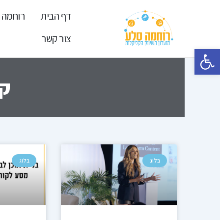
ילוג
דף הבית
רוחמה 
תוכן
צור קשר
פתח סרגל נגישות
קט
עמוד
ע
בלוג
בלוג