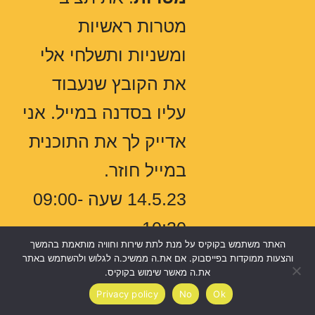
מטרות ראשיות
ומשניות ותשלחי אלי
את הקובץ שנעבוד
עליו בסדנה במייל. אני
אדייק לך את התוכנית
במייל חוזר.
14.5.23 שעה 09:00-
10:30
האתר משתמש בקוקיס על מנת לתת שירות וחוויה מותאמת בהמשך
בנוסף יהיה מפגש
והצעות ממוקדות בפייסבוק. אם את.ה ממשיכ.ה לגלוש ולהשתמש באתר
את.ה מאשר שימוש בקוקיס.
ל
בניית סיסטם תוכן
Privacy policy
No
Ok
שמתאים
לך