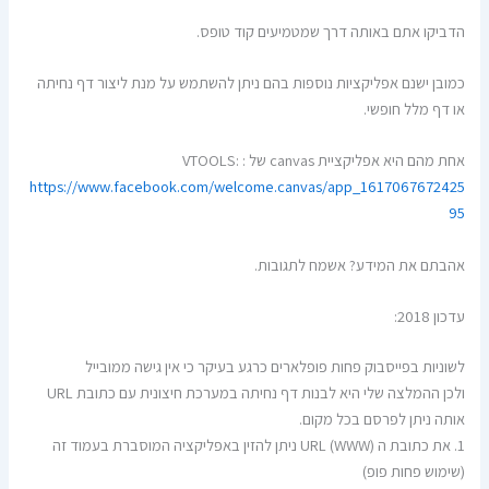
הדביקו אתם באותה דרך שמטמיעים קוד טופס.
כמובן ישנם אפליקציות נוספות בהם ניתן להשתמש על מנת ליצור דף נחיתה
או דף מלל חופשי.
אחת מהם היא אפליקציית canvas של VTOOLS: :
https://www.facebook.com/welcome.canvas/app_1617067672425
95
אהבתם את המידע? אשמח לתגובות.
עדכון 2018:
לשוניות בפייסבוק פחות פופלארים כרגע בעיקר כי אין גישה ממובייל
ולכן ההמלצה שלי היא לבנות דף נחיתה במערכת חיצונית עם כתובת URL
אותה ניתן לפרסם בכל מקום.
1. את כתובת ה URL (WWW) ניתן להזין באפליקציה המוסברת בעמוד זה
(שימוש פחות פופ)