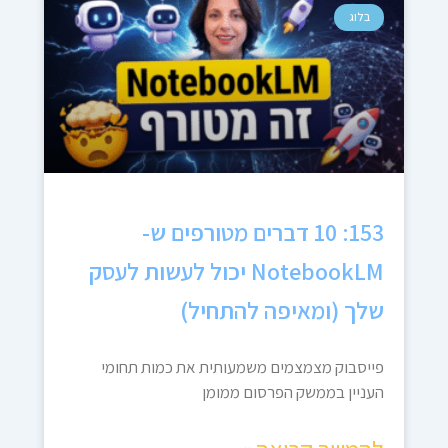
בלוג
153: 10 דברים מטורפים ש-
NotebookLM יכול לעשות לעסק
שלך (ומאיפה להתחיל)
פייסבוק מצמצמים משמעותית את כמות תחומי
העניין בממשק הפרסום ממומן