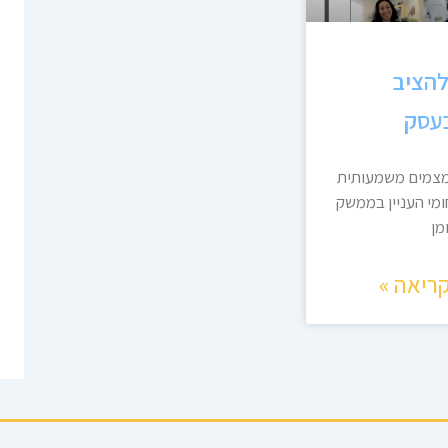
 להציב
בעסק
מצמים משמעותית
מי העניין בממשק
מן
ריאה »