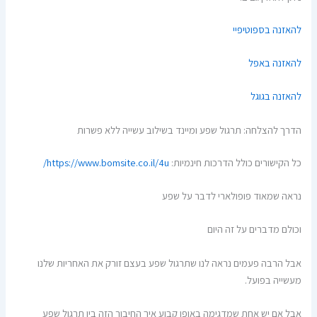
להאזנה בספוטיפיי
ל
האזנה באפל
להאזנה בגוגל
הדרך להצלחה: תרגול שפע ומיינד בשילוב עשייה ללא פשרות
כל הקישורים כולל הדרכות חינמיות:
https://www.bomsite.co.il/4u/
נראה שמאוד פופולארי לדבר על שפע
וכולם מדברים על זה היום
אבל הרבה פעמים נראה לנו שתרגול שפע בעצם זורק את האחריות שלנו
מעשייה בפועל.
אבל אם יש אחת שמדגימה באופן קבוע איך החיבור הזה בין תרגול שפע