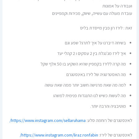
ועבודה על אמונות
עובדת מעולה עם עשייה, שיווק, מכירות וקמפיינים
זאת : לירז רון פבין מייסדת בליס
בשיחה דיברנו על איך לתרגל שפע וגם
איך לירז מג'נגלת בין 2 עסקים ו 2 קהלי יעד
מה קרה ללירז בקמפיין שהיא השקיע בו 50 אלף שקל
מה האסטרטגיה של לירז באינסטגרם
למה מה שאת מרגישה חשוב יותר ממה שאת עושה
מה לעשות כשיש לנו התנגדות פנימית למשהו
מוטיבציה והרבה יותר.
לאינסטגרם של רוחמה סלע:
https://www.instagram.com/sellaruhama/
לאינסטגרם של לירז:
https://www.instagram.com/liraz.ronfabin/