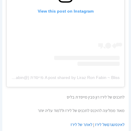
View this post on Instagram
A post shared by Liraz Ron Fabin ~ Bliss מייסדת (@liraz.ronfabin)
לתכנים של לירז רון פבין מייסדת בליס
מאוד ממליצה להיכנס לתכנים של לירז וללמוד עליה יותר
לאינסטגרםשל לירז
|
לאתר של לירז