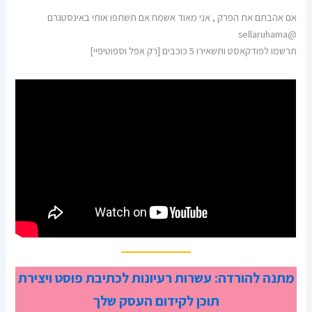
אם אהבתם את הפרק , אני מאוד אשמח אם תשתפו אותי באינסטגרם
@sellaruhama
תרשמו לפודקאסט ותשאירו 5 כוכבים [רק אפל וספוטיפיי]
מתנה להורדה: עשרות רעיונות לכתיבת פוסט ויצירת
תוכן לקידום העסק שלך