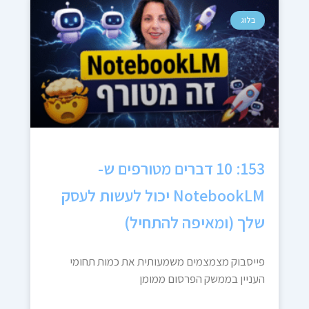
בלוג
153: 10 דברים מטורפים ש-
NotebookLM יכול לעשות לעסק
שלך (ומאיפה להתחיל)
פייסבוק מצמצמים משמעותית את כמות תחומי
העניין בממשק הפרסום ממומן