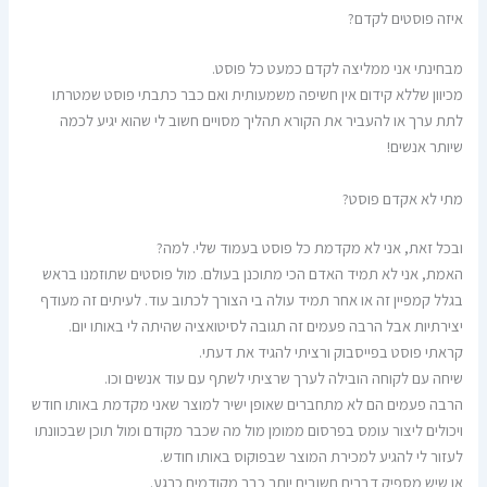
איזה פוסטים לקדם?
מבחינתי אני ממליצה לקדם כמעט כל פוסט.
מכיוון שללא קידום אין חשיפה משמעותית ואם כבר כתבתי פוסט שמטרתו
לתת ערך או להעביר את הקורא תהליך מסויים חשוב לי שהוא יגיע לכמה
שיותר אנשים!
מתי לא אקדם פוסט?
ובכל זאת, אני לא מקדמת כל פוסט בעמוד שלי. למה?
האמת, אני לא תמיד האדם הכי מתוכנן בעולם. מול פוסטים שתוזמנו בראש
בגלל קמפיין זה או אחר תמיד עולה בי הצורך לכתוב עוד. לעיתים זה מעודף
יצירתיות אבל הרבה פעמים זה תגובה לסיטואציה שהיתה לי באותו יום.
קראתי פוסט בפייסבוק ורציתי להגיד את דעתי.
שיחה עם לקוחה הובילה לערך שרציתי לשתף עם עוד אנשים וכו.
הרבה פעמים הם לא מתחברים שאופן ישיר למוצר שאני מקדמת באותו חודש
ויכולים ליצור עומס בפרסום ממומן מול מה שכבר מקודם ומול תוכן שבכוונתו
לעזור לי להגיע למכירת המוצר שבפוקוס באותו חודש.
או שיש מספיק דברים חשובים יותר כבר מקודמים כרגע.