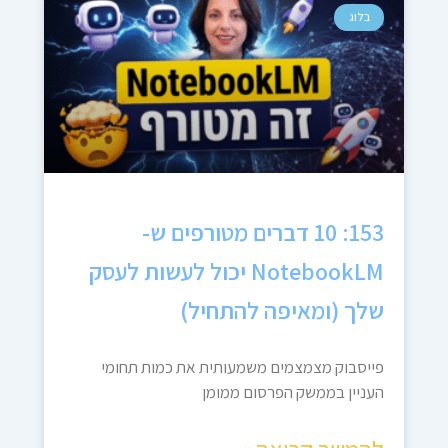
בלוג
153: 10 דברים מטורפים ש-
NotebookLM יכול לעשות לעסק
שלך (ומאיפה להתחיל)
פייסבוק מצמצמים משמעותית את כמות תחומי
העניין בממשק הפרסום ממומן