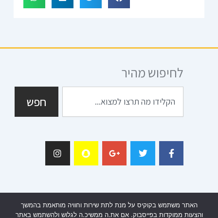
לחיפוש מהיר
חיפוש
חפש
I
S
G
T
F
n
n
o
w
a
s
a
o
i
c
t
p
g
t
e
a
c
l
t
b
g
h
e
e
o
r
a
-
r
o
a
t
p
k
גישה מהירה:
m
l
-
האתר משתמש בקוקיס על מנת לתת שירות וחוויה מותאמת בהמשך
u
f
והצעות ממוקדות בפייסבוק. אם את.ה ממשיכ.ה לגלוש ולהשתמש באתר
s