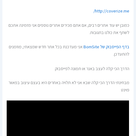
http://coverize.me/
כמובן יש עוד אתרים רבים, אם אתם מכירים אתרים נוספים אני מזמינה אתכם
לשתף את כולנו בתגובות.
בדף הפייסבוק של BomSite
אני מעדכנת בכל אתר חדש שמצאתי, מוזמנים
להתעדכן.
הדרך הכי קלה לעצב באנר או תמונה לפייסבוק
מבחינתי הדרך הכי קלה שבא אני לא תלויה באחרים היא בעצם עיצוב בפאוור
פוינט