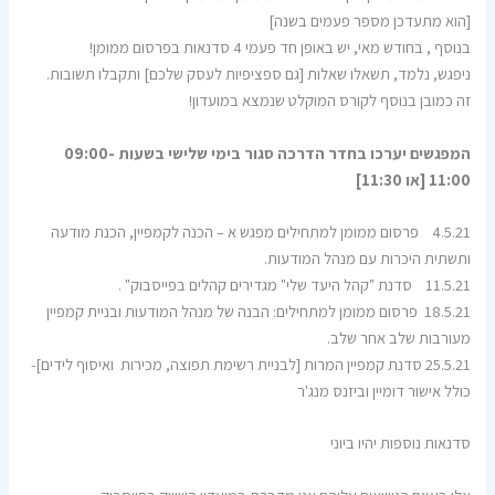
[הוא מתעדכן מספר פעמים בשנה]
בנוסף , בחודש מאי, יש באופן חד פעמי 4 סדנאות בפרסום ממומן!
ניפגש, נלמד, תשאלו שאלות [גם ספציפיות לעסק שלכם] ותקבלו תשובות.
זה כמובן בנוסף לקורס המוקלט שנמצא במועדון!
המפגשים יערכו בחדר הדרכה סגור בימי שלישי בשעות 09:00-
11:00 [או 11:30]
4.5.21 פרסום ממומן למתחילים מפגש א – הכנה לקמפיין, הכנת מודעה
ותשתית היכרות עם מנהל המודעות.
11.5.21 סדנת "קהל היעד שלי" מגדירים קהלים בפייסבוק" .
18.5.21 פרסום ממומן למתחילים: הבנה של מנהל המודעות ובניית קמפיין
מעורבות שלב אחר שלב.
25.5.21 סדנת קמפיין המרות [לבניית רשימת תפוצה, מכירות ואיסוף לידים]-
כולל אישור דומיין וביזנס מנג'ר
סדנאות נוספות יהיו ביוני