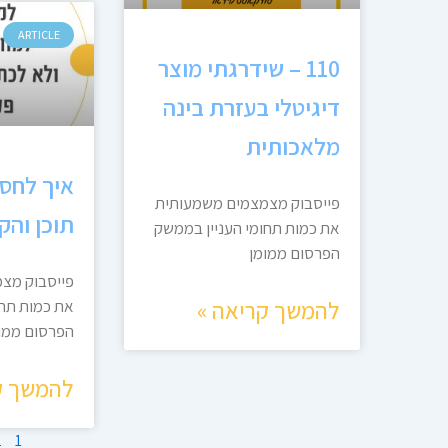
ARTICLE
110 – שידרגתי מוצר
דיגיטלי בעזרת בינה
מלאכותית
איך לחסו
פייסבוק מצמצמים משמעותית
תוכן והק
את כמות תחומי העניין בממשק
הפרסום ממומן
פייסבוק מצ
להמשך קריאה »
את כמות תחו
הפרסום ממו
להמשך ק
2
1