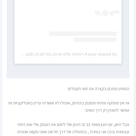
A post shared by רוחמה סלע שיווק בפייסבוק (@sellaruhama)
הפוסט מסכם בקצרה את סוגי הקהלים
אז אין מוסיקה ופתיח מפונפן בינתיים, ואפילו לא אושרתי עדיין באפליקציות אז
אפשר להאזין רק דרך האתר.
אבל היום, יום העצמאות 21 זה הזמן שלי לחגוג את העסק שלי ואת היותי
עצמאית וככה אני בוחרת , בהתחלה של דרך חדשה שאני מקווה שתהיה