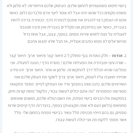
ביטויי חיפוש משמעותיים לתחום שלכם. העיסוק שלכם והייחודיות. לא סלוגן ולא
משפט מקסים ככל שהוא יהיה אבל לא אומר לאף אדם מלבדכם כלום. כאשר
אתם זה העסק רצוי להכניס את שמכם לכותרת הדף. הכותרת צריכה להיות
בעברית, כאשר אנו בפייסבוק אנו מקלידים בעברית ואין סיבה שנעבור
לאנגלית על מנת לחפש שירות מסוים. בנוסף, עצוב, אבל אחוז גדול
מהישראלים לא ממש כותבים אנגלית, אז חבל שלא ימצאו אתכם
2.
אודות
– חלק האודות בגף מחולק ל-2 תיאור קצר ותיאור ארוך. תיאור קצר
– שורה וחצי ומבהירה את הפעילות שלכם / מטרת הדף / הנעה לפעולה. אני
ממליצה שהיא תכלול דרך להתקשרות. טלפון או אתר. תיאור ארוך: זהו מידע
שהייתי חושבת עליו לעומק, תיאור ארוך צריך לשקף את העסק שלכם ואת
השירותים שלכם. כתבו אותו במסמך וורד ואז העתיקו לפייס. מספר פסקאות
מפורטות המספרות "מה אתם יכולים לעשות עבורי, הלקוח" פחות קורות חיים,
בפסקאות אלו הכניסו ביטויי מפתח, את השם המלא שלכם, מושגים שאנשים
מחפשים (בלשון העם ולא שפה מקצועית) בנוסף, בהגדרות הדף קיימים שדות
נוספים, גם בהם הייתי מכניסה מלל עשיר בביטויי מפתח בתחום שלי. מלל
אשר מספר ללקוח מה אני יכולה לעשות עבורו.