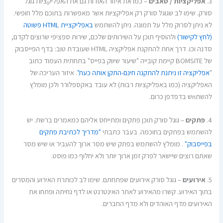
3.
אפליקציות / טאבים
– כמו את איזור האודות גם את האפליקציות גוגל
סורק. שימו לב שגוגל סורק רק אפליקציות אשר מאפשרות בתוכם מלל חופשי.
לא ניתן לסרוק מלל על תמונה. ניתן להשתמש
באפליקציית HTML פשוטה
(לחץ לקישור)
ולהוסיף תוכן על השירותים שלכם, שירות ספציפי שרוצים לקדם,
סדנה וכו. דרך אחת להתקנת אפליקציה HTML שעובדת טוב: בדף הפייסבוק
של BOMSITE קיימת קובייה "שיעור שיווק בפייס" בתחתית העמוד כתוב
"
אפליקציה זו ניתנת להתקנה חינם-התקן אותה כעת"
. איזור העריכה של
האפליקציה (כמו באפליקציות רבות) לא עובד באקספלורר ולכן מומלץ
להשתnש בדפדפן כרום.
4.
פתקים
– גוגל סורק תוכן פתקים ומתייחס אליהם כמאמרים ברשת. יש
להשתמש בפתקים בחוכמה. בעבר כתבתי
"מדריך לכתיבת פתקים
בפייסבוק"
. מומלץ להשתמש בפתק שיש מסר ארוך להעביר או שיש מסר
שאתם רוצים שיישאר לפרק זמן ארוך יותר ולא יחלוף כמו פוסט.
5.
אירועים
– גוגל סורק אירועים שפתחתם. שימו לב לכותרת האירוע והמסרים
בתוך האירוע. קשרו מהאירוע לאתר האינטרנט או לדף נחיתה ופתחו את
האירועים מדף האוהדים ולא מדף החברים.