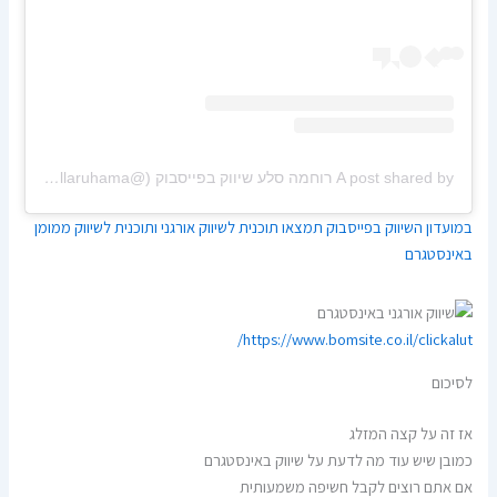
A post shared by רוחמה סלע שיווק בפייסבוק (@sellaruhama)
on
m PST
במועדון השיווק בפייסבוק תמצאו תוכנית לשיווק אורגני ותוכנית לשיווק ממומן
באינסטגרם
https://www.bomsite.co.il/clickalut/
לסיכום
אז זה על קצה המזלג
כמובן שיש עוד מה לדעת על שיווק באינסטגרם
אם אתם רוצים לקבל חשיפה משמעותית