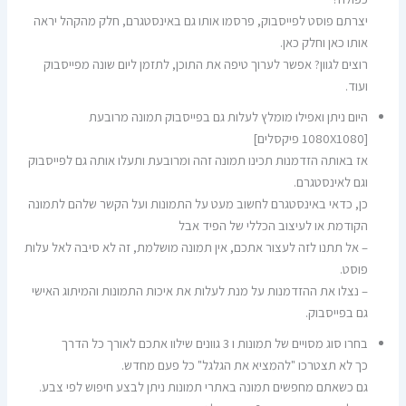
יצרתם פוסט לפייסבוק, פרסמו אותו גם באינסטגרם, חלק מהקהל יראה
אותו כאן וחלק כאן.
רוצים לגוון? אפשר לערוך טיפה את התוכן, לתזמן ליום שונה מפייסבוק
ועוד.
היום ניתן ואפילו מומלץ לעלות גם בפייסבוק תמונה מרובעת
[1080X1080 פיקסלים]
אז באותה הזדמנות תכינו תמונה זהה ומרובעת ותעלו אותה גם לפייסבוק
וגם לאינסטגרם.
כן, כדאי באינסטגרם לחשוב מעט על התמונות ועל הקשר שלהם לתמונה
הקודמת או לעיצוב הכללי של הפיד אבל
– אל תתנו לזה לעצור אתכם, אין תמונה מושלמת, זה לא סיבה לאל עלות
פוסט.
– נצלו את ההזדמנות על מנת לעלות את איכות התמונות והמיתוג האישי
גם בפייסבוק.
בחרו סוג מסויים של תמונות ו 3 גוונים שילוו אתכם לאורך כל הדרך
כך לא תצטרכו "להמציא את הגלגל" כל פעם מחדש.
גם כשאתם מחפשים תמונה באתרי תמונות ניתן לבצע חיפוש לפי צבע.