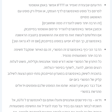
הידעתם שבעזרת זאפייר או IFTTT אפשר באופן אוטומטי
לפרסם כל פוסט מאינסטגרם לדף העסקי, או אפילו רק פוסט עם
האשטאג מסויים
[זה הרבה יותר פשוט להגדרה ממה שחושבים]
וכמובן אפשר באינסטגרם להגדיר פרסום אוטומטי בפייסבוק.
אם החלטתם לעשות זאת פרסמו את ההשטאגים בתגובה הראשונה
באינסטגרם, כך הם לא יופיעו בפוסט בפייסבוק [שם זה לא נראה טוב]
הדבר הכי כיף באינסטגרם זה הסטורי, זה גם האיזור שמקבל חשיפה
הרבה יותר משמעותית מהפיד.
כל היתרון של הסטורי שהוא דורש סופר אותנטיות וקלילות, פשוט לעלות
רגעים מהיום, לתעד, לשתף בסיפורי הצלחה.
בתוכנית לשיווק באינסטגרם במועדון הפייסבוק נתתי המון הצעות לשילוב
קליק של הסטורי ביום יום
אבל כבר כאן אתן דוגמא: שתפו את הפוסט שלכם ופוסטים וידאלים
מהרשת בסטורי
וידאו – צרו סירטונים אותנטיים ותעלו אותם גם לאינסטגרם ל IGTV, אל
תשכחו לבחור תצוגה גם בפיד על מנת להגדיל את החשיפה משמעותית.
הטריק שלי זה ליצור את הוידאו לרוחב שיתאים לפייסבוק וליוטיוב, ואז ,