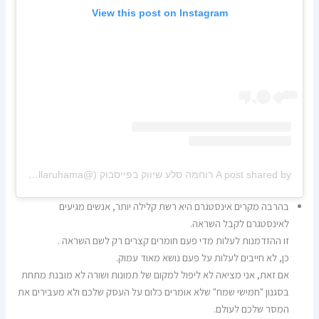
View this post on Instagram
A post shared by רוחמה סלע שיווק בפייסבוק (@sellaruhama)
on
m PDT
בהרבה מקרים אינסטגרם היא רשת קלילה יותר, אנשים מגיעים
לאינסטגרם לקבל השראה.
זו ההזדמנות לעלות מדי פעם חומרים קצרים רק לשם השראה .
כן, לא חייבים לעלות על פעם נושא מאוד עמוק.
אם זאת, אני מציאה לא ליפול למקום של תמונות ושורה לא מובנת מתחת
בסגנון "חמישי שמח" שלא אומרים כלום על העסק שלכם ולא מעבירים את
המסר שלכם לעולם.