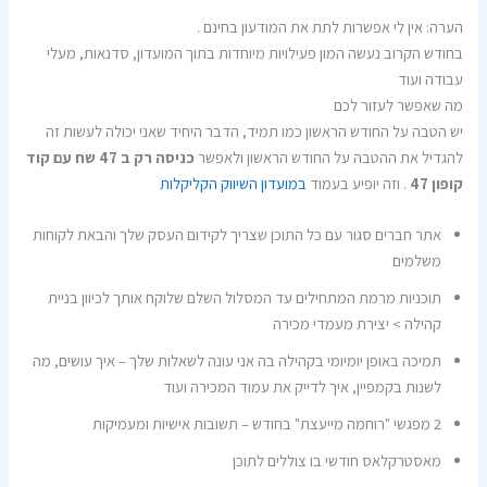
הערה: אין לי אפשרות לתת את המודעון בחינם .
בחודש הקרוב נעשה המון פעילויות מיוחדות בתוך המועדון, סדנאות, מעלי
עבודה ועוד
מה שאפשר לעזור לכם
יש הטבה על החודש הראשון כמו תמיד, הדבר היחיד שאני יכולה לעשות זה
להגדיל את ההטבה על החודש הראשון ולאפשר
כניסה רק ב 47 שח עם קוד
קופון 47
. וזה יופיע בעמוד
במועדון השיווק הקליקלות
אתר חברים סגור עם כל התוכן שצריך לקידום העסק שלך והבאת לקוחות
משלמים
תוכניות מרמת המתחילים עד המסלול השלם שלוקח אותך לכיוון בניית
קהילה > יצירת מעמדי מכירה
תמיכה באופן יומיומי בקהילה בה אני עונה לשאלות שלך – איך עושים, מה
לשנות בקמפיין, איך לדייק את עמוד המכירה ועוד
2 מפגשי "רוחמה מייעצת" בחודש – תשובות אישיות ומעמיקות
מאסטרקלאס חודשי בו צוללים לתוכן