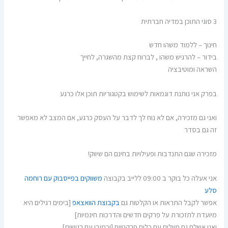
3 סוגי התוכן במדיה חברתית
חינוך – ללמוד משהו חדש
בידור – להרגיש משהו , לברוח קצת מהשגרה, לחייך
השראה ומוטיבציה
בפרק אני נותנת דוגמאות לשימוש בקטגוריות תוכן אלו כרגע
ואני גם מזכירה, אם לא נוח לך לדבר על העסק כרגע, אם המצב לא מאפשר
זה גם בסדר
מזכירה שגם התנדבות ופעילויות בחינם הם שיווק!
אני אעלה כל בוקר ב 09:00 ללייב בקבוצה
משווקים בפייסבוק עם רוחמה
סלע
אפשר לקבל התראות או הקלטות גם
בקבוצת הוואצאפ
[בימים רגילים היא
מיועדת לתזכורת על פרקים חדשים והדרכות חינמיות]
ואני אשלח גם מיילים עם כלים פרקטיים [וכמובן עם רגישות]