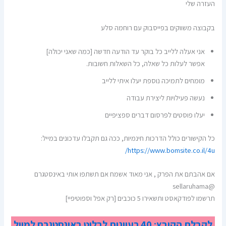
העזרה שלי
בקבוצה משווקים בפייסבוק עם רוחמה סלע
אני אעלה ללייב כל בוקר עד הודעה חדשה [כמה שאני יכולה]
אפשר לעלות כל שאלה, כל השאלות חשובות.
מומחים לתמיכה נוספת יעלו איתי ללייב
נעשה פעילויות ליצירת עבודה
יעלו פוסטים לפרסום דברים ספציפיים
כל הקישורים כולל הדרכות חינמיות, ככה גם תקבלו עדכונים במייל:
https://www.bomsite.co.il/4u/
אם אהבתם את הפרק , אני מאוד אשמח אם תשתפו אותי באינסטגרם
@sellaruhama
תרשמו לפודקאסט ותשאירו 5 כוכבים [רק אפל וספוטיפיי]
לקבלת הקובץ: 40 רעיונות לבלוט באינסטגרם למייל