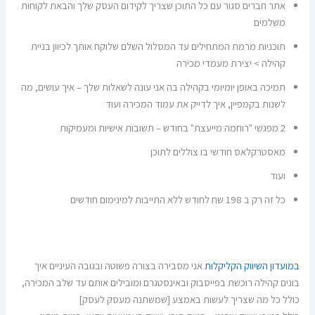
אתר חברים סגור עם כל התוכן שצריך לקידום העסק שלך והבאת לקוחות
משלמים
תוכניות מרמת המתחילים עד המסלול השלם שלוקח אותך לכיוון בניית
קהילה > יצירת מעמדי מכירה
תמיכה באופן יומיומי בקהילה בה אני עונה לשאלות שלך – איך עושים, מה
לשנות בקמפיין, איך לדייק את עמוד המכירה ועוד
2 מפגשי "רוחמה מייעצת" בחודש – תשובות אישיות ומעמיקות
מאסטרקלאס חודשי בו צוללים לתוכן
ועוד
כל זה רק ב 198 שח לחודש ללא התייבות למינימום חודשים
במועדון השיווק הקליקלות
אני מסבירה בצורה פשוטה ובגובה העיניים איך
בונים קהילה רוכשת בפייסבוק ובאינסטגרם ומובילים אותם עד שלב המכירה,
כולל כל מה שצריך לעשות באמצע [שמשתנה מעסק לעסק]