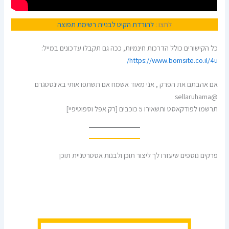
לחצו :
להורדת הקיט לבניית רשימת תפוצה
כל הקישורים כולל הדרכות חינמיות, ככה גם תקבלו עדכונים במייל:
https://www.bomsite.co.il/4u/
אם אהבתם את הפרק , אני מאוד אשמח אם תשתפו אותי באינסטגרם
@sellaruhama
תרשמו לפודקאסט ותשאירו 5 כוכבים [רק אפל וספוטיפיי]
פרקים נוספים שיעזרו לך ליצור תוכן ולבנות אסטרטגיית תוכן