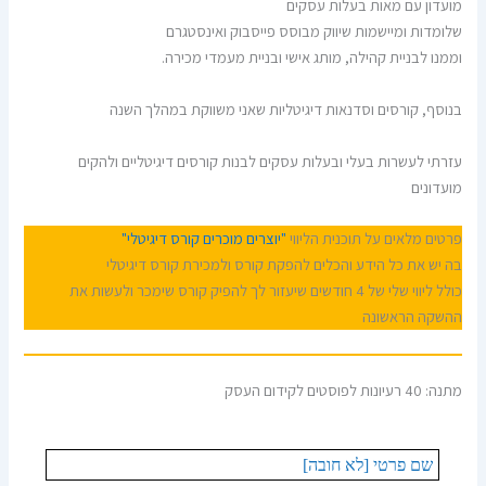
מועדון עם מאות בעלות עסקים
שלומדות ומיישמות שיווק מבוסס פייסבוק ואינסטגרם
וממנו לבניית קהילה, מותג אישי ובניית מעמדי מכירה.
בנוסף, קורסים וסדנאות דיגיטליות שאני משווקת במהלך השנה
עזרתי לעשרות בעלי ובעלות עסקים לבנות קורסים דיגיטליים ולהקים
מועדונים
פרטים מלאים על תוכנית הליווי
"יוצרים מוכרים קורס דיגיטלי"
בה יש את כל הידע והכלים להפקת קורס ולמכירת קורס דיגיטלי
כולל ליווי שלי של 4 חודשים שיעזור לך להפיק קורס שימכר ולעשות את
ההשקה הראשונה
מתנה: 40 רעיונות לפוסטים לקידום העסק