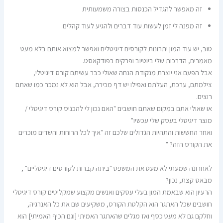
זה מאפשר להגדיל הכנסות בצורה משמעותית
זה מפנה לי זמן לעשות עוד דברים ולהגיע לעוד קהלים
טוב, יש עוד המון יתרונות לקורסים דיגיטלים ואפשר למצוא אותם בלא מעט
מאמרים, הדרכות שלי ביוטיוב ופרקים בפודקאסט.
אבל הפעם אני יוצרת מנקודת הנחה שאולי כבר עשיתם קורס דיגיטלי,
צילמתם, ערכת, העלתם ואפילו יש דף מכירה, אבל הוא לא נמכר כמו שאתם
רוצים.
או שאולי אתם במקום שאתם חושבים "האם נכון לי להכניס קורס דיגיטלי /
מוצר דיגיטלי בעסק שלי עכשיו"
ואחר החששות והתהיות הגדולים שלכם זה "איך לכל הרוחות והשדים מוכרים
את הקורס הזה? "
לאחרונה שמעתי לא מעט את המשפט "ביתה קברות לקורסים דיגיטליים" ,
מבאס קצת, נכון?
הרעיון הוא שבאמת המון בעלי עסקים ואנשים מקצוע שמקליטים קורס דיגיטלי
חושבים שכל האתגר הוא הקלטת הקורס, משקיעים שם את כל האנרגיה,
וחלקם גם לא מעט כסף ואז מגלים שהאתגר האמיתי [וגם הכיף האמיתי] הוא