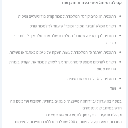
קהילה ומיתוג אישי בעזרת תוכן ועוד
התוכנית "מוכרים קורס" המלמדת למכור קורסים דיגיטליים ופיסית
הקורס המלא "וובינר שמוכר ומוכר" שיעזור לך למכור קורס
התוכנית "דף מכירה שמוכר" המלמדת שלב אחר שלב איך לבנות דף
מכירה
התוכנית "אתגר 5" המלמדת לעשות השקה של 5 ימים כאתגר או פעילות
הקורס לפרסום ממומן שינחה אותה איך לשווק ולמכור את הקורס בעזרת
פרסום ממומן
התוכנית להגדלת רשימת תפוצה
ועוד
בנוסף במועדון לייב "רוחמה מייעצת" פעמיים בחודש, תשובות ועדכונים מה
חדש בפייסבוק ואינסטגרם
וקהילת עסקים בדיוק כמוך לתמיכה ומאסטרמאיינד.
החברות במועדון עולה פחות מ 200 שח לחודש ללא התחייבות למינימום