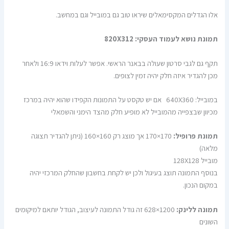
אלו הגדלים המקסימאלים שיראו טוב גם במובייל וגם במחשב.
תמונת נושא לעמוד העסקי: 820X312
תקף גם לגבי סרטון שעולה בבאנר הראשי. אפשר לעלות וידאו 16:9 ולאחר
מכן להגדיר איזה חלק יהיה זמין לצופים.
במובייל: 640X360 אם יש טקסט על התמונות הקפידו שהוא יהיה במרכז
מכיוון שבצפייה מהמובייל לא מופיע חלק מהצד הימני והשמאלי
תמונת פרופיל:
170×170 אך מוצג רק 160×160 (ניתן להגדיר תצוגה
מלאה)
מובייל 128X128
בנוסף התמונה תוצג בעיגול ולכן יש לקחת בחשבון שהחלק המרכזי יהיה
במקום הנכון.
תמונה ללינק:
1200×628 זה גודל התמונה לעיצוב, הגודל יותאם למיקומים
השונים