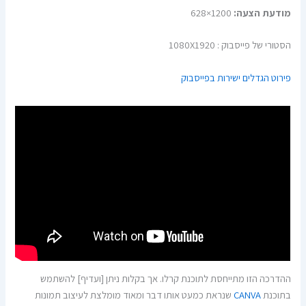
מודעת הצעה:
1200×628
הסטורי של פייסבוק : 1080X1920
פירוט הגדלים ישירות בפייסבוק
ההדרכה הזו מתייחסת לתוכנת קרלו. אך בקלות ניתן [ועדיף] להשתמש
בתוכנת
CANVA
שנראת כמעט אותו דבר ומאוד מומלצת לעיצוב תמונות