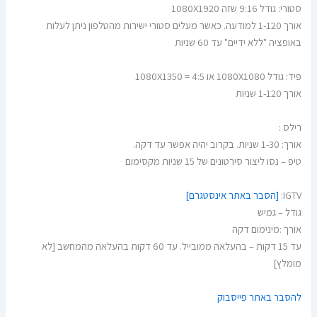
סטורי: גודל 9:16 שזה 1080X1920
אורך 1-120 למודעה. כאשר מעלים סטורי ישירות מהטלפון ניתן לעלות
באופציה "ללא ידיים" עד 60 שניות
פיד: גודל 1080X1080 או 1080X1350 = 4:5
אורך 1-120 שניות
רילס :
אורך: 1-30 שניות. בקרוב יהיה אפשר עד דקה.
טיפ – נסו ליצור סירטונים של 15 שניות מקסימום
IGTV:
[הסבר באתר אינסטגרם]
גודל – גמיש
אורך :מינימום דקה
עד 15 דקות – בהעלאה ממובייל. עד 60 דקות בהעלאה מהמחשב [לא
מומלץ]
להסבר באתר פייסבוק