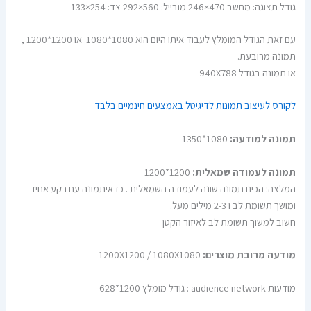
גודל תצוגה: מחשב 470×246 מובייל: 560×292 צד: 254×133
עם זאת הגודל המומלץ לעבוד איתו היום הוא 1080*1080 או 1200*1200 ,
תמונה מרובעת.
או תמונה בגודל 940X788
לקורס לעיצוב תמונות לדיגיטל באמצעים חינמיים בלבד
תמונה למודעה:
1080*1350
תמונה לעמודה שמאלית:
1200*1200
המלצה: הכינו תמונה שונה לעמודה השמאלית . כדאיתמונה עם רקע אחיד
ומושך תשומת לב ו 2-3 מילים מעל.
חשוב למשוך תשומת לב לאיזור הקטן
מודעה מרובת מוצרים:
1200X1200 / 1080X1080
מודעות audience network : גודל מומלץ 1200*628