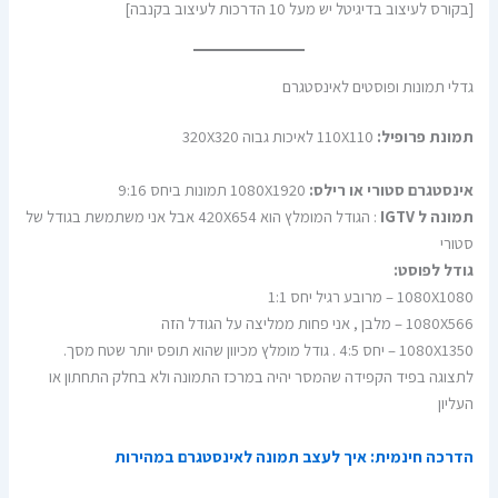
[בקורס לעיצוב בדיגיטל יש מעל 10 הדרכות לעיצוב בקנבה]
גדלי תמונות ופוסטים לאינסטגרם
תמונת פרופיל:
110X110 לאיכות גבוה 320X320
אינסטגרם סטורי או רילס:
1080X1920 תמונות ביחס 9:16
תמונה ל IGTV
: הגודל המומלץ הוא 420X654 אבל אני משתמשת בגודל של
סטורי
גודל לפוסט:
1080X1080 – מרובע רגיל יחס 1:1
1080X566 – מלבן , אני פחות ממליצה על הגודל הזה
1080X1350 – יחס 4:5 . גודל מומלץ מכיוון שהוא תופס יותר שטח מסך.
לתצוגה בפיד הקפידה שהמסר יהיה במרכז התמונה ולא בחלק התחתון או
העליון
הדרכה חינמית: איך לעצב תמונה לאינסטגרם במהירות