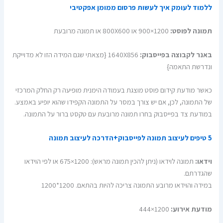
ללמוד לעומק איך לעשות פרסום ממומן אפקטיבי
תמונה לפוסט:
1200×900 או 800X600 או תמונה מרובעת
באנר לקבוצה בפייסבוק:
1640X856 {מצאתי שגם המידה הזו לא מדוייקת
ונדרשת התאמה}
כאשר מודעת קידום פוסט מוצגת בעמודה הימנית מופיעה רק החלק המרכזי
של התמונה, לכן, אם יש צורך במסר על התמונה הקפידו שהוא יופיע באמצע.
במודעת צד בפייסבוק בחרו תמונה מרובעת עם טקסט ברור על התמונה.
5 טיפים לעיצוב תמונה לפייסבוק+הדרכה לעיצוב תמונה
וידאו:
תמונה לוידאו (ניתן להכין תמונה מראש): 1200×675 או לפי הוידאו
שהגדרתם.
במידה והוידאו מרובע התמונה צריכה להיות בהתאם. 1200*1200
מודעת אירוע:
1200×444