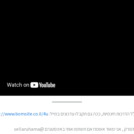
ל הדרכות חינמיות, ככה גם תקבלו עדכונים במייל:
://www.bomsite.co.il/4u/
 , אני מאוד אשמח אם תשתפו אותי באינסטגרם @sellaruhama