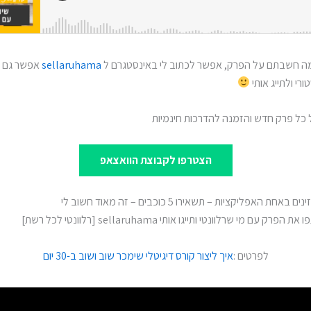
 חשבתם על הפרק, אפשר לכתוב לי באינסטגרם ל
sellaruhama
אפשר גם ל
י ולתייג אותי
כל פרק חדש והזמנה להדרכות חינמיות
הצטרפו לקבוצת הוואצאפ
ת האפליקציות – תשאירו 5 כוכבים – זה מאוד חשוב לי
ם מי שרלוונטי ותייגו אותי sellaruhama [רלוונטי לכל רשת]
לפרטים :
איך ליצור קורס דיגיטלי שימכר שוב ושוב ב-30 יום