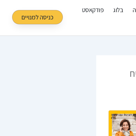
ה
בלוג
פודקאסט
כניסה למנויים
ח