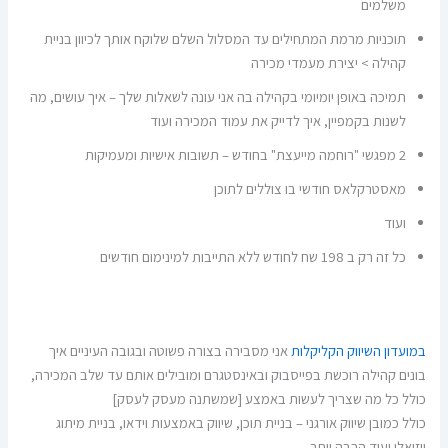
משלמים
תוכניות מרמת המתחילים עד המסלול השלם שלוקח אותך לכיוון בניית
קהילה > יצירת מעמדי מכירה
תמיכה באופן יומיומי בקהילה בה אני עונה לשאלות שלך – איך עושים, מה
לשנות בקמפיין, איך לדייק את עמוד המכירה ועוד
2 מפגשי "רוחמה מייעצת" בחודש – תשובות אישיות ומעמיקות
מאסטרקלאס חודשי בו צוללים לתוכן
ועוד
כל זה רק ב 198 שח לחודש ללא התייבות למינימום חודשים
במועדון השיווק הקליקלות
אני מסבירה בצורה פשוטה ובגובה העיניים איך
בונים קהילה רוכשת בפייסבוק ובאינסטגרם ומובילים אותם עד שלב המכירה,
כולל כל מה שצריך לעשות באמצע [שמשתנה מעסק לעסק]
כולל כמובן שיווק אורגני – בניית תוכן, שיווק באמצעות וידאו, בניית מיתוג
ויזואלי ועוד הרבה יותר.