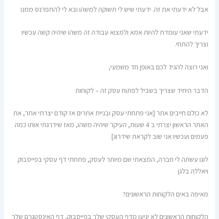
אבל לא ידעתי את זה. ידעתי שיש לי תשוקה למשהו ובא לי להתפרנס ממנו
ידעתי שאני עומדת להיות אמא ולמצוא עבודה זה משהו שיהיה קשה עכשיו
וצריך להתחי.
ואני רוצה להגיד לכם באופן חד משמעי,
הדבר היחיד שצריך בשביל לפתוח עסק זה – לקוחות
לא כולם חייבים אתר [אני פתחתי עסק ובניית אתרים אז קודם יצרתי אתר, את
האתר הראשון יצרתי ב 4 שעות, העיקר שיהיה משהו, מאז שידרגתי אותו כמה
פעמים ועכשיו אני שוב לקראת שידרוג]
לוגו עשתה לי חברה, המצאתי שם מיותר לעסק, פתחתי דף עסקי בפייסבוק
ויאללה בלגן
מאיפה באים הלקוחות הראשונים?
הלקוחות הראשונים לא יגיעו מדף העסקי שלך בפייסבוק, דף האינסטגרם שלך