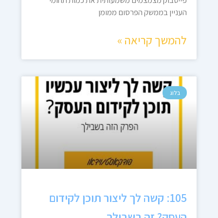
פייסבוק מצמצמים משמעותית את כמות תחומי
העניין בממשק הפרסום ממומן
להמשך קריאה »
בלוג
105: קשה לך ליצור תוכן לקידום
העסק? זה בשבילך