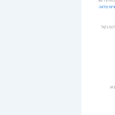
נות על סוג
ריות מלאה
כם בקול
בוע