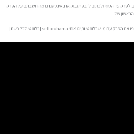
לפרק עד הסוף ולכתוב לי בפייסבוק או באינסטגרם מה חשבתם על הפרק
הראשון שלי.
ם מי שרלוונטי ותייגו אותי sellaruhama [רלוונטי לכל רשת]