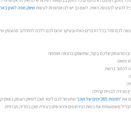
ל הזמן, הם גם לא נתקלים כל הזמן בבקשות לשירות שלנו ואין לנו אפשרות לב
יל להגיע להכנסה ראויה. לשם כך יש לנו אפשרות לעשות
שיווק מפה לאוזן באח
שה לכם סדר בכל הדברים האלו ובעיקר יגרום לכם ללכת להתלהב מהעסק של
הבו מהעסק שלכם בקול, שתשווקו בהנאה ושמחה
לא פשוט
ה לכתוב ברשת
ה
לה
ין מכירה לבניית קהילה
ם את "
חממת 365 ימים של תוכן
" שתעזור לכם ליצור תוכן לשיווק העסק באופן ק
הגדיל משמעותית את כמות הנירשמים והרוכשים בעזרת תוכן במדיה חברתית.