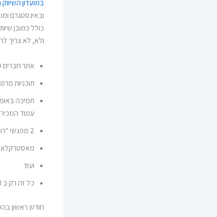
במועדון השיווק 
ובאינסטגרם ומו
כולל כמובן שיווק 
ולא, לא צריך לר
אתר חברים ס
תוכניות מרמ
תמיכה באופן 
עמוד המכירה
2 מפגשי "רוחמה מייעצת" בחודש – תשובות אישיות ומעמיקות
מאסטרקלאס ח
ועוד
כל זה רק ב 198 שח לחודש ללא התייבות למינימום חודשים
חודש ראשון בהט