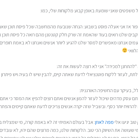
ל משפטים שאני שומעת באופן קבוע מלקוחות שלי, כמו:
חפור אז אני אעלה פוסט בשבוע: הנחה שנובעת מהמחשבה שכל פיסת תוכן שאנ
קבים שלנו רואים בעוד שהאמת זה שרק חלק קטנטנן מהם רואה כל פיסת תוכן או
ים אנחנו מאפשרים למסר שלנו להגיע ליותר אנשים ואנחנו לא באמת חופרים, כ
לוואי
 "להתחנן למכירה" אני לא רוצה לעשות את זה:
לתת, לעזור ללקוח פוטנציאלי לדעת שאתה קיים, להבין שיש לו בעיה ויש פיתרון
, בעיקר עם החשיפה האורגנית:
ם עסק מדהים שיכול לעזור להמון אנשים ואתם רוצים להפיץ את המסר כי אתם ר
 להרוויח יותר כסף. ובשביל שזה יקרה אנשים צריכים לדעת שאתם קיימים והפתרו
טוב יגיעו אלי
מפה לאוזן
: אבל בעולם האמיתי זה לא באמת קורה, מי שמצליח ב
 שעושה את השיווק הכי טוב. הלקוחות שלנו, כמה מרוצים שהם יהיו, לא עובדים 