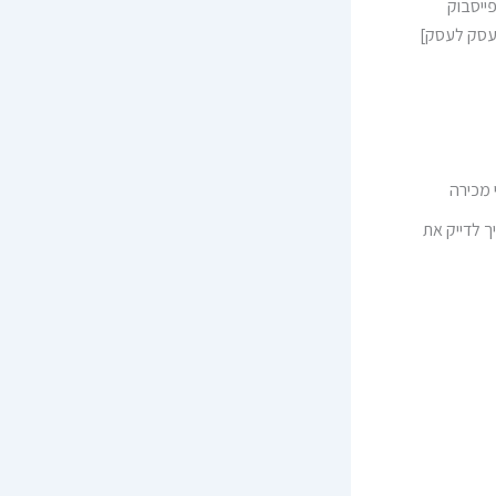
ייסבוק
עסק לעסק]
 מכירה
ך לדייק את