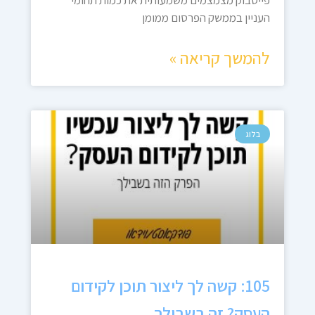
פייסבוק מצמצמים משמעותית את כמות תחומי
העניין בממשק הפרסום ממומן
להמשך קריאה »
בלוג
105: קשה לך ליצור תוכן לקידום
העסק? זה בשבילך